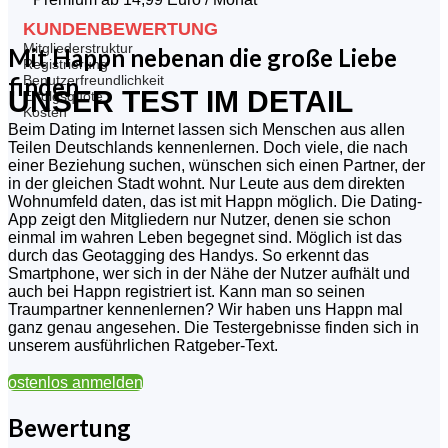
KUNDENBEWERTUNG
Mitgliederstruktur
Mit Happn nebenan die große Liebe
Registrierung
Benutzerfreundlichkeit
finden
UNSER TEST IM DETAIL
Erfolgsquote
Kosten
Beim Dating im Internet lassen sich Menschen aus allen
Teilen Deutschlands kennenlernen. Doch viele, die nach
einer Beziehung suchen, wünschen sich einen Partner, der
in der gleichen Stadt wohnt. Nur Leute aus dem direkten
Wohnumfeld daten, das ist mit Happn möglich. Die Dating-
App zeigt den Mitgliedern nur Nutzer, denen sie schon
einmal im wahren Leben begegnet sind. Möglich ist das
durch das Geotagging des Handys. So erkennt das
Smartphone, wer sich in der Nähe der Nutzer aufhält und
auch bei Happn registriert ist. Kann man so seinen
Traumpartner kennenlernen? Wir haben uns Happn mal
ganz genau angesehen. Die Testergebnisse finden sich in
unserem ausführlichen Ratgeber-Text.
Kostenlos anmelden
Bewertung