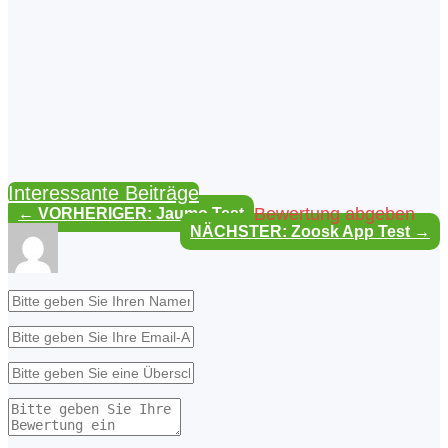
Interessante Beiträge
Bewertung abgeben
←
VORHERIGER: Jaumo Test
NÄCHSTER: Zoosk App Test
→