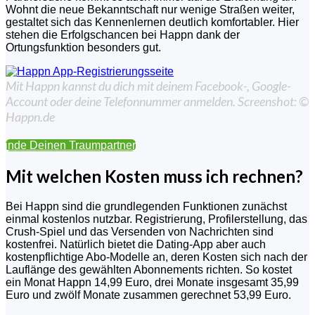
Wohnt die neue Bekanntschaft nur wenige Straßen weiter,
gestaltet sich das Kennenlernen deutlich komfortabler. Hier
stehen die Erfolgschancen bei Happn dank der
Ortungsfunktion besonders gut.
Mit Happn kannst du dich mit deinem Facebook-, Google-
Account oder deine Telefonnummer anmelden. Screenshot: ©
Happn.de
Finde Deinen Traumpartner
Mit welchen Kosten muss ich rechnen?
Bei Happn sind die grundlegenden Funktionen zunächst
einmal kostenlos nutzbar. Registrierung, Profilerstellung, das
Crush-Spiel und das Versenden von Nachrichten sind
kostenfrei. Natürlich bietet die Dating-App aber auch
kostenpflichtige Abo-Modelle an, deren Kosten sich nach der
Lauflänge des gewählten Abonnements richten. So kostet
ein Monat Happn 14,99 Euro, drei Monate insgesamt 35,99
Euro und zwölf Monate zusammen gerechnet 53,99 Euro.