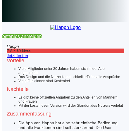
Kostenlos anmelden
Happn
7.8
/ 10
Note
Jetzt testen
Vorteile
Viele Mitglieder unter 30 Jahren haben sich in der App
angemeldet
Das Design und die Nutzerfreundlichkeit erfüllen alle Ansprüche
Viele Funktionen sind Kostenfrei
Nachteile
Es gibt keine offiziellen Angaben zu den Anteilen von Männern
und Frauen
Mit der kostenlosen Version wird der Standort des Nutzers verfolgt
Zusammenfassung
Die App von Happn hat eine sehr einfache Bedienung
und alle Funktionen sind selbsterklärend. Die User