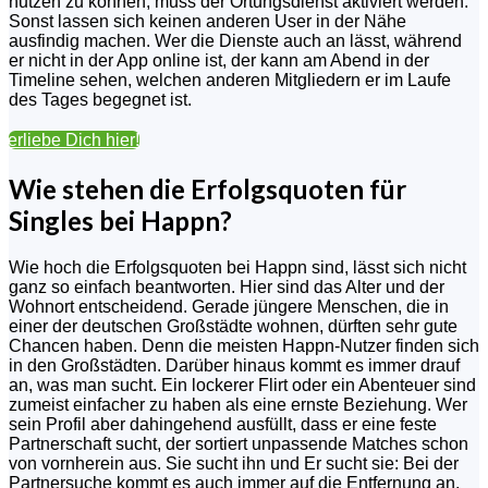
nutzen zu können, muss der Ortungsdienst aktiviert werden.
Sonst lassen sich keinen anderen User in der Nähe
ausfindig machen. Wer die Dienste auch an lässt, während
er nicht in der App online ist, der kann am Abend in der
Timeline sehen, welchen anderen Mitgliedern er im Laufe
des Tages begegnet ist.
Verliebe Dich hier!
Wie stehen die Erfolgsquoten für
Singles bei Happn?
Wie hoch die Erfolgsquoten bei Happn sind, lässt sich nicht
ganz so einfach beantworten. Hier sind das Alter und der
Wohnort entscheidend. Gerade jüngere Menschen, die in
einer der deutschen Großstädte wohnen, dürften sehr gute
Chancen haben. Denn die meisten Happn-Nutzer finden sich
in den Großstädten. Darüber hinaus kommt es immer drauf
an, was man sucht. Ein lockerer Flirt oder ein Abenteuer sind
zumeist einfacher zu haben als eine ernste Beziehung. Wer
sein Profil aber dahingehend ausfüllt, dass er eine feste
Partnerschaft sucht, der sortiert unpassende Matches schon
von vornherein aus. Sie sucht ihn und Er sucht sie: Bei der
Partnersuche kommt es auch immer auf die Entfernung an.